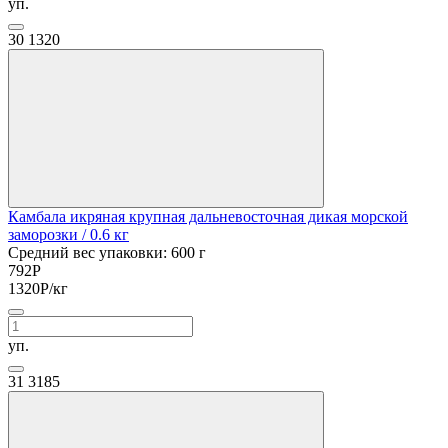
уп.
30
1320
Камбала икряная крупная дальневосточная дикая морской
заморозки
/ 0.6 кг
Средний вес упаковки: 600 г
792
Р
1320
Р
/кг
уп.
31
3185