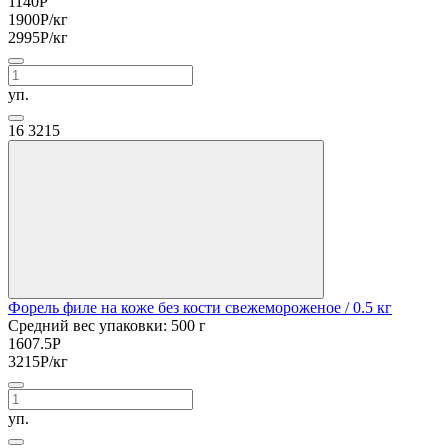
1140
Р
1900
Р
/кг
2995
Р
/кг
уп.
16
3215
Форель филе на коже без кости свежемороженое
/ 0.5 кг
Средний вес упаковки: 500 г
1607.5
Р
3215
Р
/кг
уп.