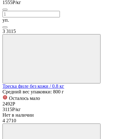
1555
Р
/кг
уп.
3
3115
Треска филе без кожи
/ 0.8 кг
Средний вес упаковки: 800 г
Осталось мало
2492
Р
3115
Р
/кг
Нет в наличии
4
2710