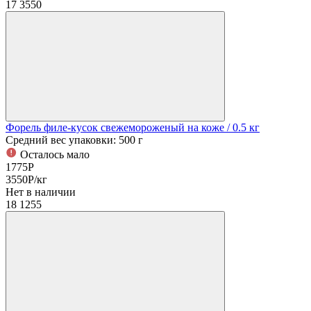
17
3550
Форель филе-кусок свежемороженый на коже
/ 0.5 кг
Средний вес упаковки: 500 г
Осталось мало
1775
Р
3550
Р
/кг
Нет в наличии
18
1255