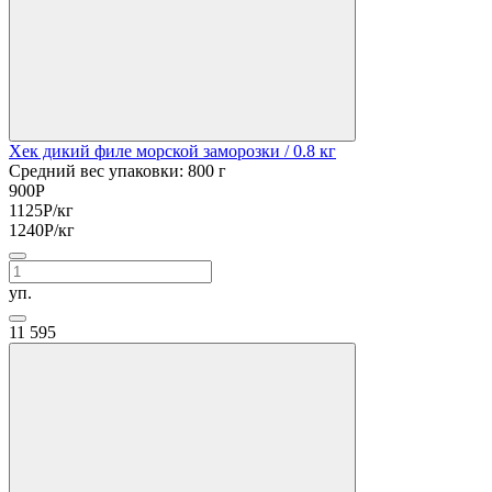
Хек дикий филе морской заморозки
/ 0.8 кг
Средний вес упаковки: 800 г
900
Р
1125
Р
/кг
1240
Р
/кг
уп.
11
595