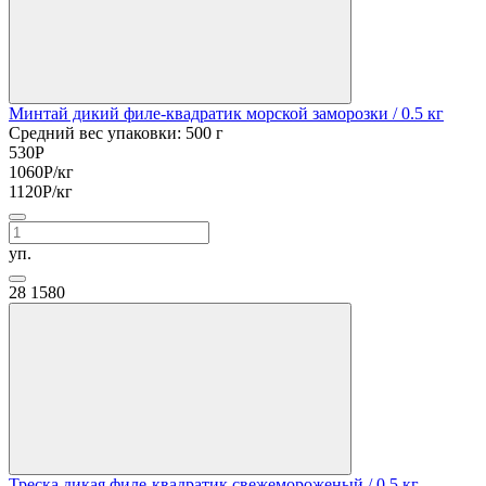
Минтай дикий филе-квадратик морской заморозки
/ 0.5 кг
Средний вес упаковки: 500 г
530
Р
1060
Р
/кг
1120
Р
/кг
уп.
28
1580
Треска дикая филе-квадратик свежемороженый
/ 0.5 кг