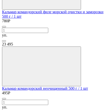
Кальмар командорский филе морской очистки и заморозки
500 г
/ 1 шт
780
Р
уп.
23
495
Кальмар командорский неочищенный 500 г
/ 1 шт
495
Р
уп.