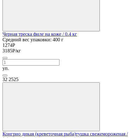
Черная треска филе на коже
/ 0.4 кг
Средний вес упаковки: 400 г
1274
Р
3185
Р
/кг
уп.
32
2525
Конгрио дикая (креветочная рыба)тушка свежемороженая
/