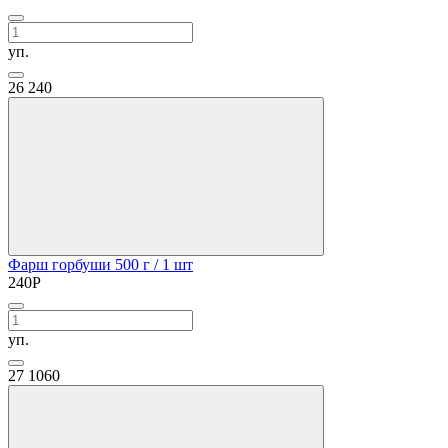
уп.
26
240
Фарш горбуши 500 г
/ 1 шт
240
Р
уп.
27
1060