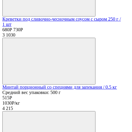
Креветки под сливочно-чесночным соусом с сыром 250 г
/
1 шт
680
Р
730
Р
3
1030
Минтай порционный со специями для запекания
/ 0.5 кг
Средний вес упаковки: 500 г
515
Р
1030
Р
/кг
4
215