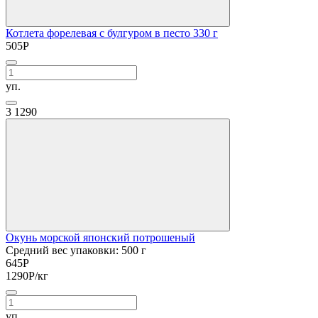
Котлета форелевая с булгуром в песто 330 г
505
Р
уп.
3
1290
Окунь морской японский потрошеный
Средний вес упаковки: 500 г
645
Р
1290
Р
/кг
уп.