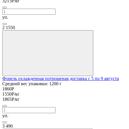
3215
Р
/кг
уп.
2
1550
Форель охлажденная потрошеная доставка с 5 по 9 августа
Средний вес упаковки: 1200 г
1860
Р
1550
Р
/кг
1865
Р
/кг
уп.
3
490