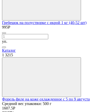
Гребешок на полустворке с икрой 1 кг (40-52 шт)
995
Р
уп.
Каталог
1
3215
Форель филе на коже охлажденное с 5 по 9 августа
Средний вес упаковки: 500 г
1607.5
Р