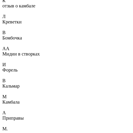
К
отзыв о камбале
Л
Креветки
В
Бомбочка
АА
Мидии в створках
И
Форель
В
Кальмар
М
Камбала
А
Приправы
М.