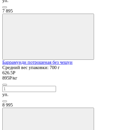
уп.
7
895
Баррамунди потрошеная без чешуи
Средний вес упаковки: 700 г
626.5
Р
895
Р
/кг
уп.
8
995