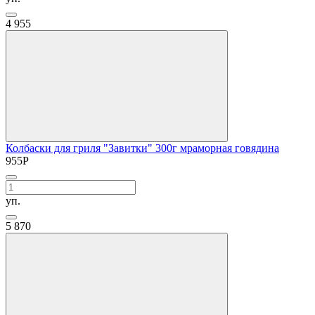
4
955
Колбаски для гриля "Завитки" 300г мраморная говядина
955
Р
уп.
5
870