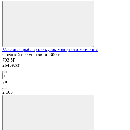
Масляная рыба филе-кусок холодного копчения
Средний вес упаковки: 300 г
793.5
Р
2645
Р
/кг
уп.
2
505