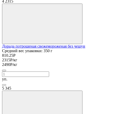
4
2315
Дорада потрошеная свежемороженая без чешуи
Средний вес упаковки: 350 г
810.25
Р
2315
Р
/кг
2490
Р
/кг
уп.
5
345