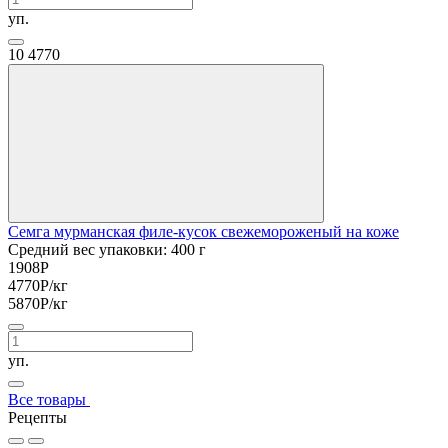
уп.
10
4770
Семга мурманская филе-кусок свежемороженый на коже
Средний вес упаковки: 400 г
1908
Р
4770
Р
/кг
5870
Р
/кг
уп.
Все товары
Рецепты