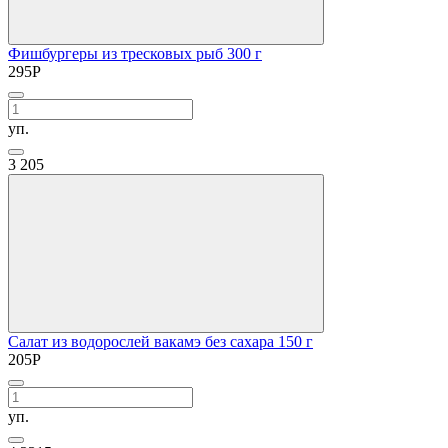
Фишбургеры из тресковых рыб 300 г
295
Р
уп.
3
205
Салат из водорослей вакамэ без сахара 150 г
205
Р
уп.