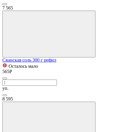
7
565
Сванская соль 300 г рефил
Осталось мало
565
Р
уп.
8
595