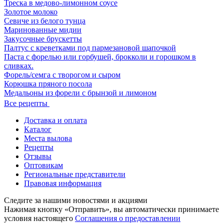
Треска в медово-лимонном соусе
Золотое молоко
Севиче из белого тунца
Маринованные мидии
Закусочные брускетты
Палтус с креветками под пармезановой шапочкой
Паста с форелью или горбушей, брокколи и горошком в
сливках.
Форель/семга с творогом и сыром
Корюшка пряного посола
Медальоны из форели с брынзой и лимоном
Все рецепты
Доставка и оплата
Каталог
Места вылова
Рецепты
Отзывы
Оптовикам
Региональные представители
Правовая информация
Следите за нашими новостями и акциями
Нажимая кнопку «Отправить», вы автоматически принимаете
условия настоящего
Cоглашения о предоставлении