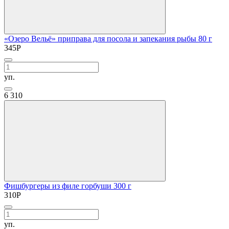
«Озеро Вельё» приправа для посола и запекания рыбы 80 г
345
Р
уп.
6
310
Фишбургеры из филе горбуши 300 г
310
Р
уп.