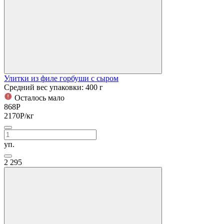
Улитки из филе горбуши с сыром
Средний вес упаковки: 400 г
Осталось мало
868
Р
2170
Р
/кг
уп.
2
295