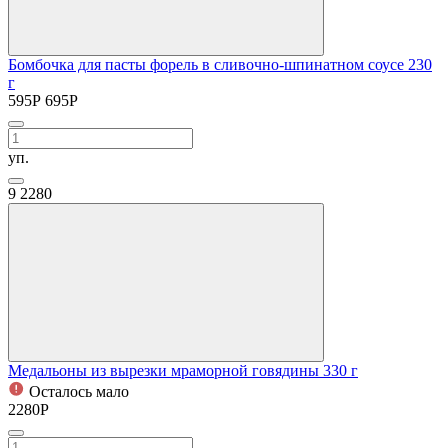
Бомбочка для пасты форель в сливочно-шпинатном соусе 230
г
595
Р
695
Р
уп.
9
2280
Медальоны из вырезки мраморной говядины 330 г
Осталось мало
2280
Р