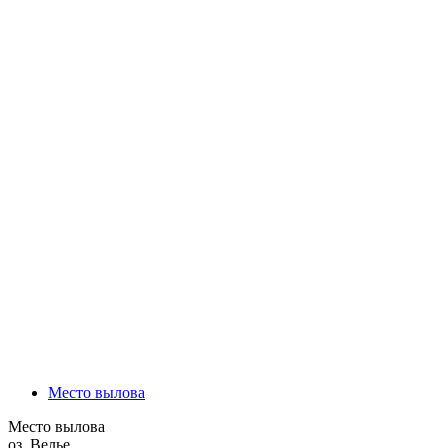
Способ приготовления:
Противопоказания: индивидуальная непереносимость
Нажмите, чтобы получить
доступ
Место вылова
Место вылова
оз. Велье