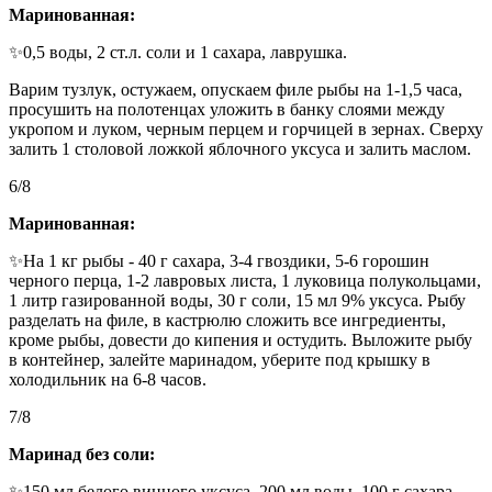
Маринованная:
✨0,5 воды, 2 ст.л. соли и 1 сахара, лаврушка.
Варим тузлук, остужаем, опускаем филе рыбы на 1-1,5 часа,
просушить на полотенцах уложить в банку слоями между
укропом и луком, черным перцем и горчицей в зернах. Сверху
залить 1 столовой ложкой яблочного уксуса и залить маслом.
6/8
Маринованная:
✨На 1 кг рыбы - 40 г сахара, 3-4 гвоздики, 5-6 горошин
черного перца, 1-2 лавровых листа, 1 луковица полукольцами,
1 литр газированной воды, 30 г соли, 15 мл 9% уксуса. Рыбу
разделать на филе, в кастрюлю сложить все ингредиенты,
кроме рыбы, довести до кипения и остудить. Выложите рыбу
в контейнер, залейте маринадом, уберите под крышку в
холодильник на 6-8 часов.
7/8
Маринад без соли:
✨150 мл белого винного уксуса, 200 мл воды, 100 г сахара