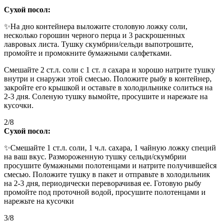
Сухой посол:
✨На дно контейнера выложите столовую ложку соли,
несколько горошин черного перца и 3 раскрошенных
лавровых листа. Тушку скумбрии/сельди выпотрошите,
промойте и промокните бумажными салфетками.
Смешайте 2 ст.л. соли с 1 ст. л сахара и хорошо натрите тушку
внутри и снаружи этой смесью. Положите рыбу в контейнер,
закройте его крышкой и оставьте в холодильнике солиться на
2-3 дня. Соленую тушку вымойте, просушите и нарежьте на
кусочки.
2/8
Сухой посол:
✨Смешайте 1 ст.л. соли, 1 ч.л. сахара, 1 чайную ложку специй
на ваш вкус. Размороженную тушку сельди/скумбрии
просушите бумажными полотенцами и натрите получившейся
смесью. Положите тушку в пакет и отправьте в холодильник
на 2-3 дня, периодически переворачивая ее. Готовую рыбу
промойте под проточной водой, просушите полотенцами и
нарежьте на кусочки
3/8