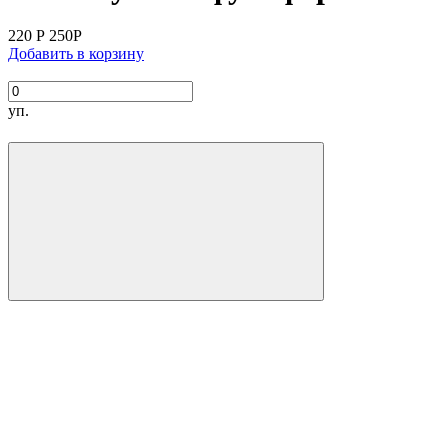
220
Р
250
Р
Добавить в корзину
уп.
Производитель:
Вес упаковки:
Состав:
КБЖУ на
100 г продукта:
кКал/
белки -6 г/ жиры -5 г/ уг
Рекомендуемый срок годности замороженной
Рекомендуемый срок годности охлажденной
Способ приготовления: