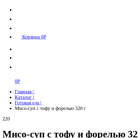
Корзина
0
Р
0
Р
Главная
|
Каталог
|
Готовая еда
|
Мисо-суп с тофу и форелью 320 г
220
Мисо-суп с тофу и форелью 32