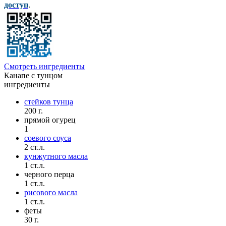
доступ
.
Смотреть ингредиенты
Канапе с тунцом
ингредиенты
стейков тунца
200 г.
прямой огурец
1
соевого соуса
2 ст.л.
кунжутного масла
1 ст.л.
черного перца
1 ст.л.
рисового масла
1 ст.л.
феты
30 г.