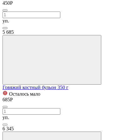
450
Р
уп.
5
685
Говяжий костный бульон 350 г
Осталось мало
685
Р
уп.
6
345