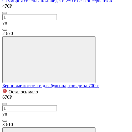
Скумбрия соленая по-шведски 250 г без консервантов
470
Р
уп.
2
670
Берцовые косточки для бульона, говядина 700 г
Осталось мало
670
Р
уп.
3
610