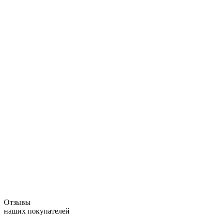
Рекомендуемый срок годности замороженной
Рекомендуемый срок годности охлажденной
Способ приготовления:
1 вариант.
2 вариант.
Внимание:
Отзывы
наших покупателей