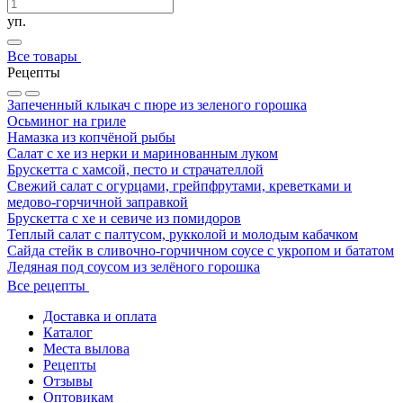
уп.
Все товары
Рецепты
Запеченный клыкач с пюре из зеленого горошка
Осьминог на гриле
Намазка из копчёной рыбы
Салат с хе из нерки и маринованным луком
Брускетта с хамсой, песто и страчателлой
Свежий салат с огурцами, грейпфрутами, креветками и
медово-горчичной заправкой
Брускетта с хе и севиче из помидоров
Теплый салат с палтусом, рукколой и молодым кабачком
Сайда стейк в сливочно-горчичном соусе с укропом и бататом
Ледяная под соусом из зелёного горошка
Все рецепты
Доставка и оплата
Каталог
Места вылова
Рецепты
Отзывы
Оптовикам