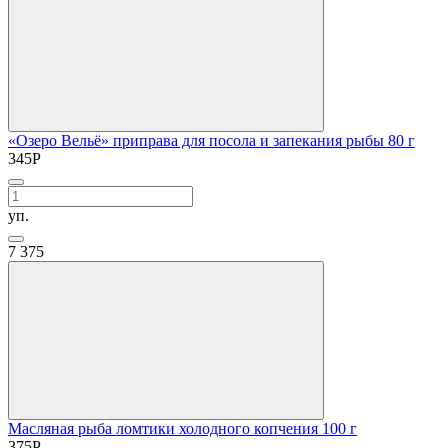
«Озеро Вельё» приправа для посола и запекания рыбы 80 г
345
Р
уп.
7
375
Масляная рыба ломтики холодного копчения 100 г
375
Р