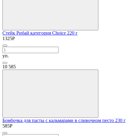
Стейк Рибай категория Choice 220 г
1325
Р
уп.
10
585
Бомбочка для пасты с кальмарами в сливочном песто 230 г
585
Р