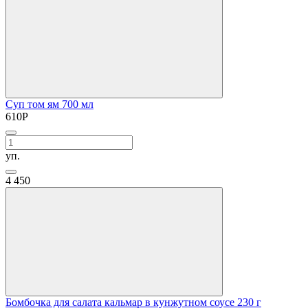
Суп том ям 700 мл
610
Р
уп.
4
450
Бомбочка для салата кальмар в кунжутном соусе 230 г