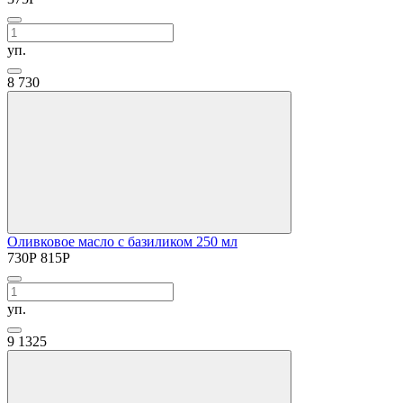
уп.
8
730
Оливковое масло с базиликом 250 мл
730
Р
815
Р
уп.
9
1325