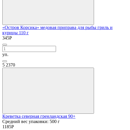
«Остров Корсика» медовая приправа для рыбы гриль и
курицы 110 г
345
Р
уп.
5
2370
Креветка северная гренландская 90+
Средний вес упаковки: 500 г
1185
Р