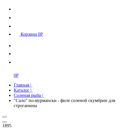
Корзина
0
Р
0
Р
Главная
|
Каталог
|
Соленая рыба
|
"Сало" по-мурмански - филе соленой скумбрии для
строганины
1895