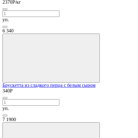
2370
Р
/кг
уп.
6
340
Брускетта из сладкого перца с белым сыром
340
Р
уп.
7
1900