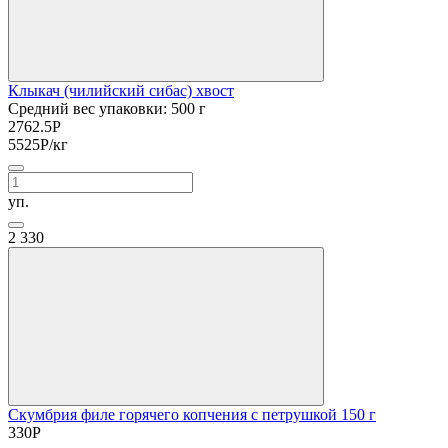
Клыкач (чилийский сибас) хвост
Средний вес упаковки: 500 г
2762.5
Р
5525
Р
/кг
уп.
2
330
Скумбрия филе горячего копчения с петрушкой 150 г
330
Р