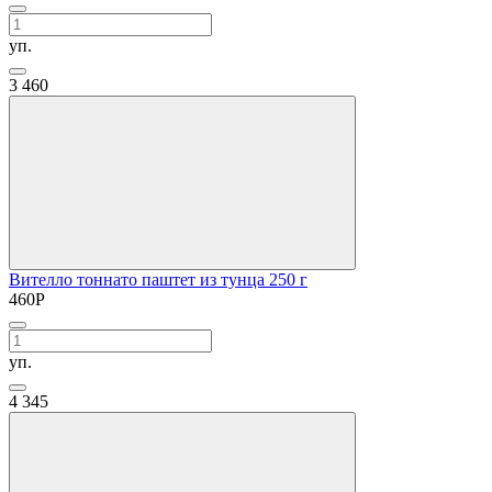
уп.
3
460
Вителло тоннато паштет из тунца 250 г
460
Р
уп.
4
345