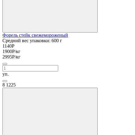
Форель стейк свежемороженый
Средний вес упаковки: 600 г
1140
Р
1900
Р
/кг
2995
Р
/кг
уп.
8
1225