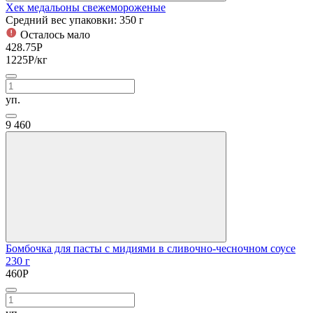
Хек медальоны свежемороженые
Средний вес упаковки: 350 г
Осталось мало
428.75
Р
1225
Р
/кг
уп.
9
460
Бомбочка для пасты с мидиями в сливочно-чесночном соусе
230 г
460
Р