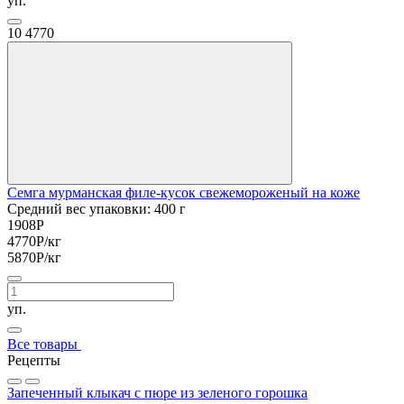
уп.
10
4770
Семга мурманская филе-кусок свежемороженый на коже
Средний вес упаковки: 400 г
1908
Р
4770
Р
/кг
5870
Р
/кг
уп.
Все товары
Рецепты
Запеченный клыкач с пюре из зеленого горошка