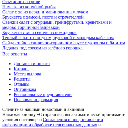
Осьминог на гриле
Намазка из копчёной рыбы
Салат с хе из нерки и маринованным луком
Брускетта с хамсой, песто и страчателлой
Свежий салат с огурцами, грейпфрутами, креветками и
медово-горчичной заправкой
Брускетта с хе и севиче из помидоров
Теплый салат с палтусом, рукколой и молодым кабачком
Сайда стейк в сливочно-горчичном соусе с укропом и бататом
Ледяная под соусом из зелёного горошка
Все рецепты
Доставка и оплата
Каталог
Места вылова
Рецепты
Отзывы
Оптовикам
Региональные представители
Правовая информация
Следите за нашими новостями и акциями
Нажимая кнопку «Отправить», вы автоматически принимаете
условия настоящего
Cоглашения о предоставлении
информации и обработке персональных данных
и