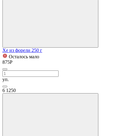
Хе из форели 250 г
Осталось мало
875
Р
уп.
6
1250