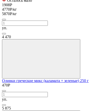
Осталось мало
1908
Р
4770
Р
/кг
5870
Р
/кг
уп.
4
470
Оливки греческие микс (каламата + зеленые) 250 г
470
Р
уп.
5
875