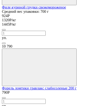
Филе куриной грудки свежемороженое
Средний вес упаковки: 700 г
924
Р
1320
Р
/кг
1445
Р
/кг
уп.
10
790
Форель ломтики гравлакс слабосоленые 200 г
790
Р
уп.