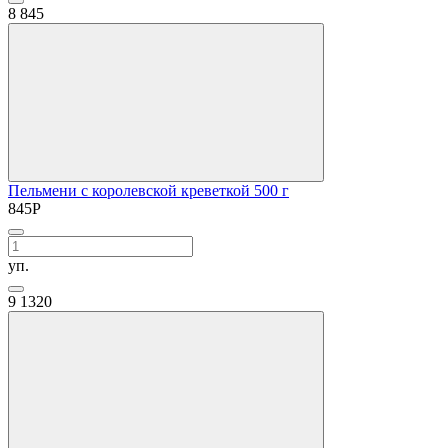
8
845
Пельмени с королевской креветкой 500 г
845
Р
уп.
9
1320