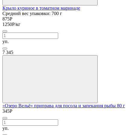
Крыло куриное в томатном маринаде
Средний вес упаковки: 700 г
875
Р
1250
Р
/кг
уп.
7
345
«Озеро Вельё» приправа для посола и запекания рыбы 80 г
345
Р
уп.