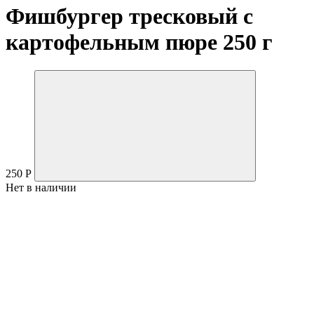
Фишбургер тресковый с
картофельным пюре 250 г
250
Р
Нет в наличии
Производитель:
Способ заморозки:
Форма выпуска:
Количество в упаковке:
Состав: котлета
КБЖУ на 100 грамм:
Сроки и температура хранения: