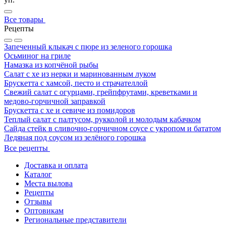
Все товары
Рецепты
Запеченный клыкач с пюре из зеленого горошка
Осьминог на гриле
Намазка из копчёной рыбы
Салат с хе из нерки и маринованным луком
Брускетта с хамсой, песто и страчателлой
Свежий салат с огурцами, грейпфрутами, креветками и
медово-горчичной заправкой
Брускетта с хе и севиче из помидоров
Теплый салат с палтусом, рукколой и молодым кабачком
Сайда стейк в сливочно-горчичном соусе с укропом и бататом
Ледяная под соусом из зелёного горошка
Все рецепты
Доставка и оплата
Каталог
Места вылова
Рецепты
Отзывы
Оптовикам
Региональные представители