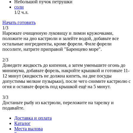
Небольшой пучок петрушки
соли
1/2 ч.л.
Начать готовить
1/3
Нарежьте очищенную луковицу и лимон кружочками,
положите на дно кастрюли и залейте водой, добавьте все
остальные ингредиенты, кроме форели. Филе форели
посолите, натрите приправой "Баренцево море".
2/3
Доведите жидкость до кипения, а затем уменьшите огонь до
минимума, добавьте форель, накройте крышкой и готовьте 11-
12 минут (жидкость не должна кипеть, на дне посуды
допустимы мелкие пузырьки), после чего снимите кастрюлю с
огня и оставьте форель под крышкой ещё на 5 минут.
3/3
Достаньте рыбу из кастрюли, переложите на тарелку и
подавайте.
Доставка и оплата
Каталог
Места вылова