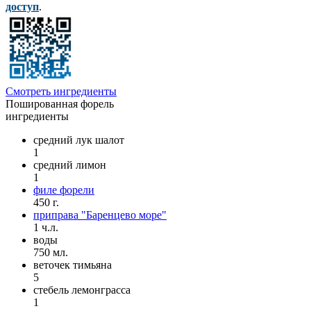
доступ
.
Смотреть ингредиенты
Пошированная форель
ингредиенты
средний лук шалот
1
средний лимон
1
филе форели
450 г.
приправа "Баренцево море"
1 ч.л.
воды
750 мл.
веточек тимьяна
5
стебель лемонграсса
1