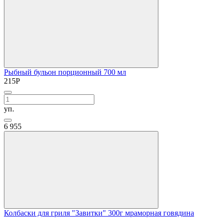
Рыбный бульон порционный 700 мл
215
Р
уп.
6
955
Колбаски для гриля "Завитки" 300г мраморная говядина