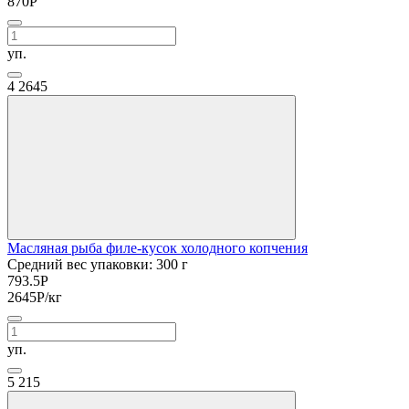
870
Р
уп.
4
2645
Масляная рыба филе-кусок холодного копчения
Средний вес упаковки: 300 г
793.5
Р
2645
Р
/кг
уп.
5
215