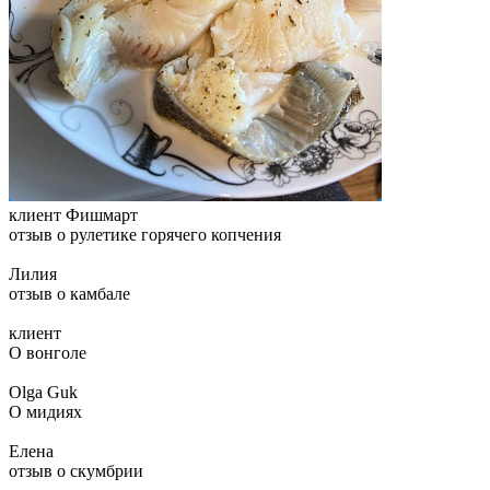
клиент Фишмарт
отзыв о рулетике горячего копчения
Лилия
отзыв о камбале
клиент
О вонголе
Olga Guk
О мидиях
Елена
отзыв о скумбрии