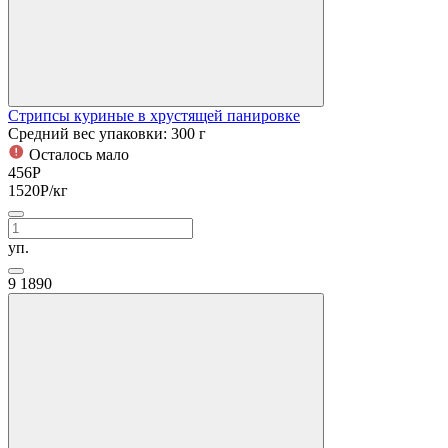
Стрипсы куриные в хрустящей панировке
Средний вес упаковки: 300 г
Осталось мало
456
Р
1520
Р
/кг
уп.
9
1890