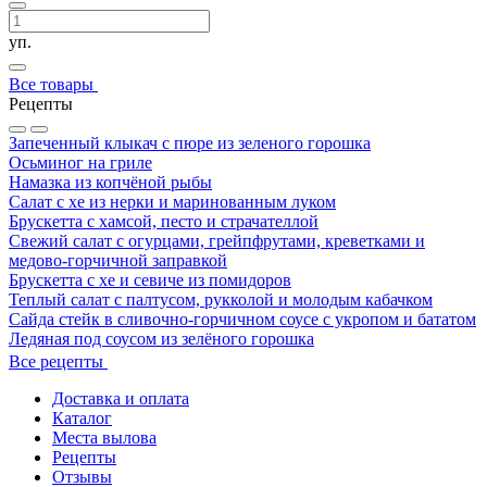
уп.
Все товары
Рецепты
Запеченный клыкач с пюре из зеленого горошка
Осьминог на гриле
Намазка из копчёной рыбы
Салат с хе из нерки и маринованным луком
Брускетта с хамсой, песто и страчателлой
Свежий салат с огурцами, грейпфрутами, креветками и
медово-горчичной заправкой
Брускетта с хе и севиче из помидоров
Теплый салат с палтусом, рукколой и молодым кабачком
Сайда стейк в сливочно-горчичном соусе с укропом и бататом
Ледяная под соусом из зелёного горошка
Все рецепты
Доставка и оплата
Каталог
Места вылова
Рецепты
Отзывы