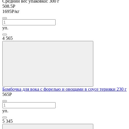
Средний вес упаковки: 300 г
508.5
Р
1695
Р
/кг
уп.
4
565
Бомбочка для вока с форелью и овощами в соусе терияки 230 г
565
Р
уп.
5
345