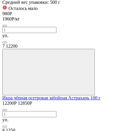
Средний вес упаковки: 500 г
Осталось мало
980
Р
1960
Р
/кг
уп.
7
12200
Икра чёрная осетровая забойная Астрахань 100 г
12200
Р
12850
Р
уп.
8
1250