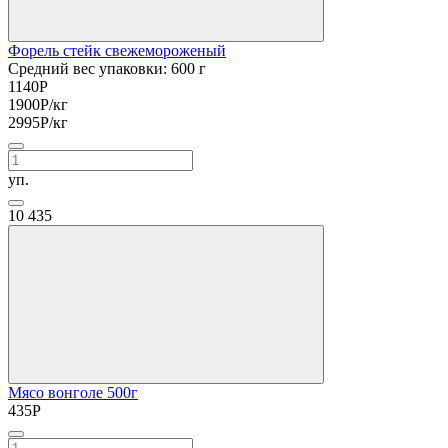
Форель стейк свежемороженый
Средний вес упаковки: 600 г
1140
Р
1900
Р
/кг
2995
Р
/кг
уп.
10
435
Мясо вонголе 500г
435
Р