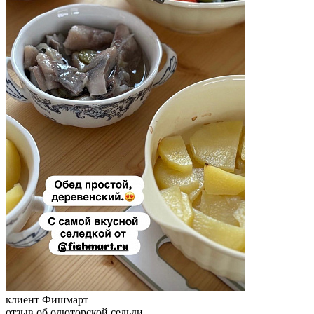
клиент Фишмарт
отзыв об олюторской сельди