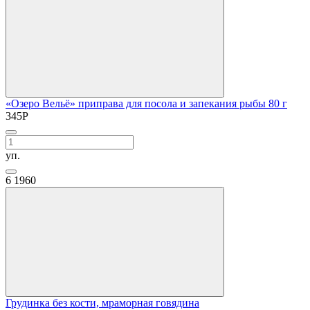
«Озеро Вельё» приправа для посола и запекания рыбы 80 г
345
Р
уп.
6
1960
Грудинка без кости, мраморная говядина