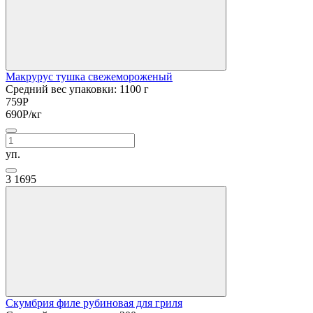
Макрурус тушка свежемороженый
Средний вес упаковки: 1100 г
759
Р
690
Р
/кг
уп.
3
1695
Скумбрия филе рубиновая для гриля