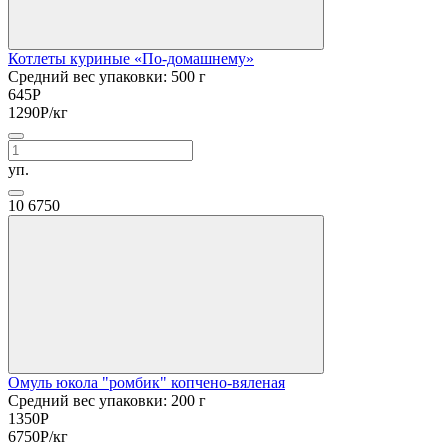
Котлеты куриные «По-домашнему»
Средний вес упаковки: 500 г
645
Р
1290
Р
/кг
уп.
10
6750
Омуль юкола "ромбик" копчено-вяленая
Средний вес упаковки: 200 г
1350
Р
6750
Р
/кг