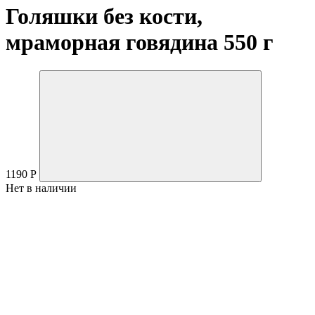
Голяшки без кости,
мраморная говядина 550 г
1190
Р
Нет в наличии
Мраморная говядина из породы коров Абардин-Ангус с
органической фермы Олега Бондарева.