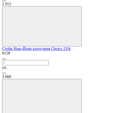
2
915
Стейк Нью-Йорк категория Choice 210г
915
Р
уп.
3
660