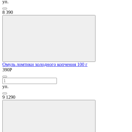
уп.
8
390
Омуль ломтики холодного копчения 100 г
390
Р
уп.
9
1290