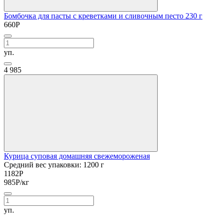
Бомбочка для пасты с креветками и сливочным песто 230 г
660
Р
уп.
4
985
Курица суповая домашняя свежемороженая
Средний вес упаковки: 1200 г
1182
Р
985
Р
/кг
уп.