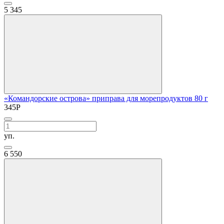
5
345
«Командорские острова» приправа для морепродуктов 80 г
345
Р
уп.
6
550