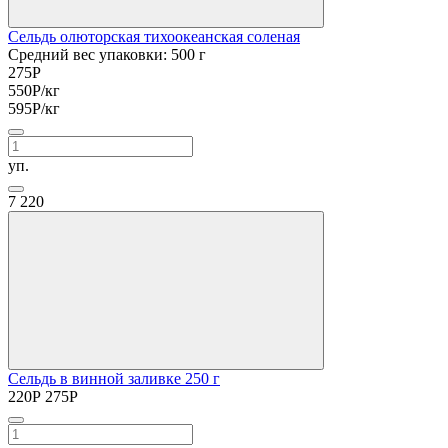
Сельдь олюторская тихоокеанская соленая
Средний вес упаковки: 500 г
275
Р
550
Р
/кг
595
Р
/кг
уп.
7
220
Сельдь в винной заливке 250 г
220
Р
275
Р