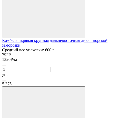
Камбала икряная крупная дальневосточная дикая морской
заморозки
Средний вес упаковки: 600 г
792
Р
1320
Р
/кг
уп.
5
375