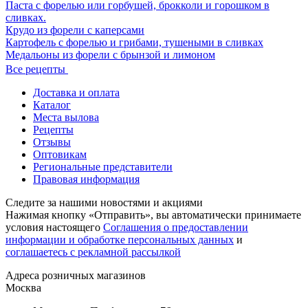
Паста с форелью или горбушей, брокколи и горошком в
сливках.
Крудо из форели с каперсами
Картофель с форелью и грибами, тушеными в сливках
Медальоны из форели с брынзой и лимоном
Все рецепты
Доставка и оплата
Каталог
Места вылова
Рецепты
Отзывы
Оптовикам
Региональные представители
Правовая информация
Следите за нашими новостями и акциями
Нажимая кнопку «Отправить», вы автоматически принимаете
условия настоящего
Cоглашения о предоставлении
информации и обработке персональных данных
и
соглашаетесь с рекламной рассылкой
Aдреса розничных магазинов
Москва