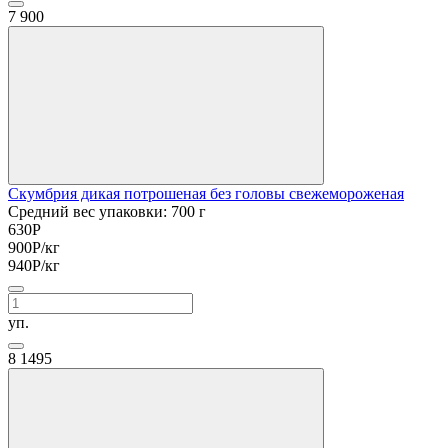
7
900
Скумбрия дикая потрошеная без головы свежемороженая
Средний вес упаковки: 700 г
630
Р
900
Р
/кг
940
Р
/кг
уп.
8
1495