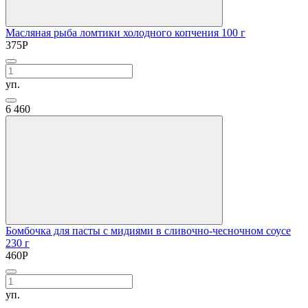
Масляная рыба ломтики холодного копчения 100 г
375
Р
уп.
6
460
Бомбочка для пасты с мидиями в сливочно-чесночном соусе
230 г
460
Р
уп.