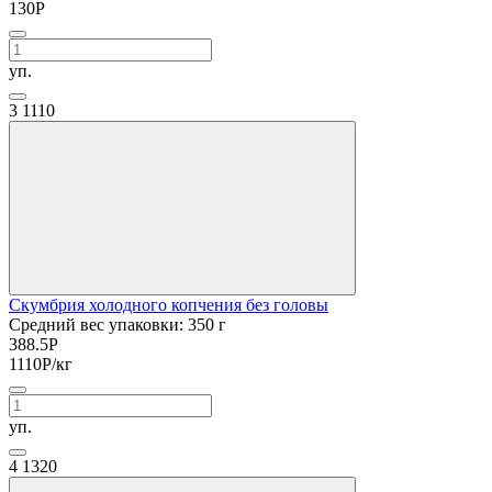
130
Р
уп.
3
1110
Скумбрия холодного копчения без головы
Средний вес упаковки: 350 г
388.5
Р
1110
Р
/кг
уп.
4
1320