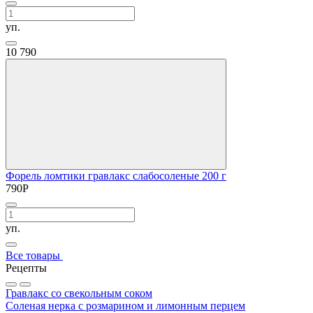
уп.
10
790
Форель ломтики гравлакс слабосоленые 200 г
790
Р
уп.
Все товары
Рецепты
Гравлакс со свекольным соком
Соленая нерка с розмарином и лимонным перцем