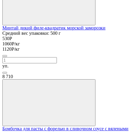
Минтай дикий филе-квадратик морской заморозки
Средний вес упаковки: 500 г
530
Р
1060
Р
/кг
1120
Р
/кг
уп.
8
710
Бомбочка для пасты с форелью в сливочном соусе с вялеными