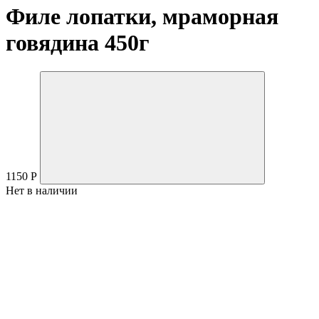
Филе лопатки, мраморная
говядина 450г
1150
Р
Нет в наличии
Мраморная говядина из породы коров Абардин-Ангус с
органической фермы Олега Бондарева.