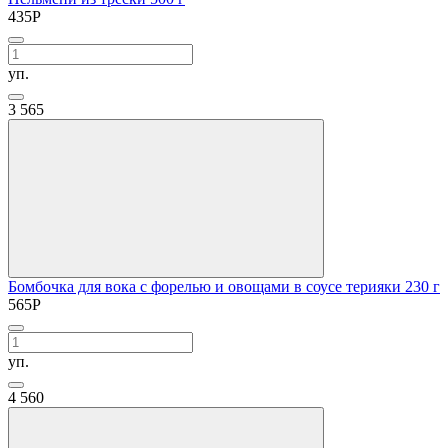
435
Р
уп.
3
565
Бомбочка для вока с форелью и овощами в соусе терияки 230 г
565
Р
уп.
4
560