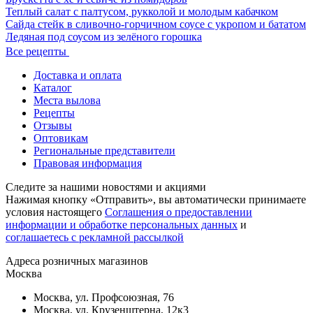
Теплый салат с палтусом, рукколой и молодым кабачком
Сайда стейк в сливочно-горчичном соусе с укропом и бататом
Ледяная под соусом из зелёного горошка
Все рецепты
Доставка и оплата
Каталог
Места вылова
Рецепты
Отзывы
Оптовикам
Региональные представители
Правовая информация
Следите за нашими новостями и акциями
Нажимая кнопку «Отправить», вы автоматически принимаете
условия настоящего
Cоглашения о предоставлении
информации и обработке персональных данных
и
соглашаетесь с рекламной рассылкой
Aдреса розничных магазинов
Москва
Москва, ул. Профсоюзная, 76
Москва, ул. Крузенштерна, 12к3