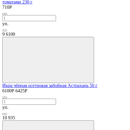
томатами 230 г
710
Р
уп.
9
6100
Икра чёрная осетровая забойная Астрахань 50 г
6100
Р
6425
Р
уп.
10
935