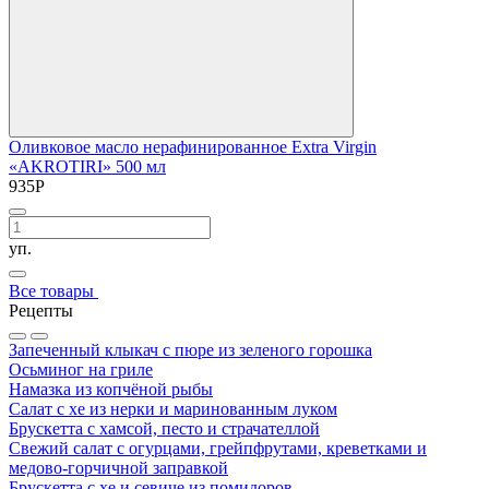
Оливковое масло нерафинированное Extra Virgin
«AKROTIRI» 500 мл
935
Р
уп.
Все товары
Рецепты
Запеченный клыкач с пюре из зеленого горошка
Осьминог на гриле
Намазка из копчёной рыбы
Салат с хе из нерки и маринованным луком
Брускетта с хамсой, песто и страчателлой
Свежий салат с огурцами, грейпфрутами, креветками и
медово-горчичной заправкой
Брускетта с хе и севиче из помидоров