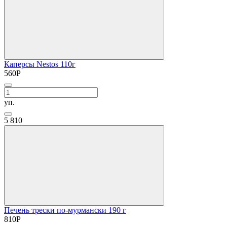
Каперсы Nestos 110г
560
Р
уп.
5
810
Печень трески по-мурмански 190 г
810
Р