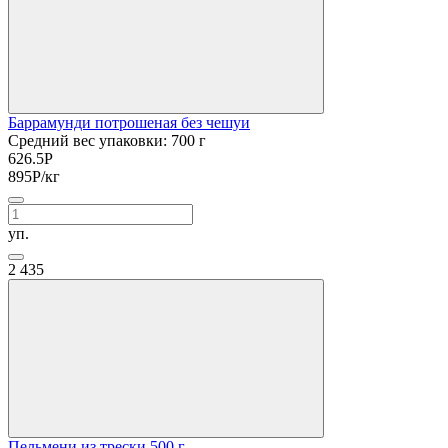
Баррамунди потрошеная без чешуи
Средний вес упаковки: 700 г
626.5
Р
895
Р
/кг
уп.
2
435
Пельмени из трески 500 г