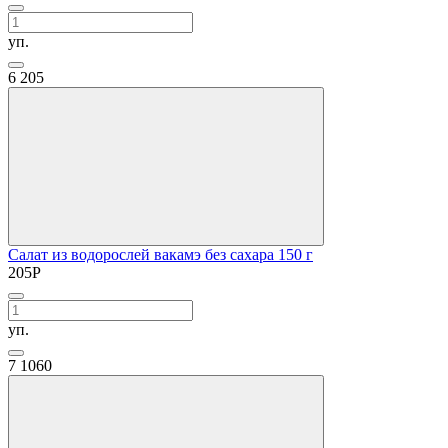
уп.
6
205
Салат из водорослей вакамэ без сахара 150 г
205
Р
уп.
7
1060