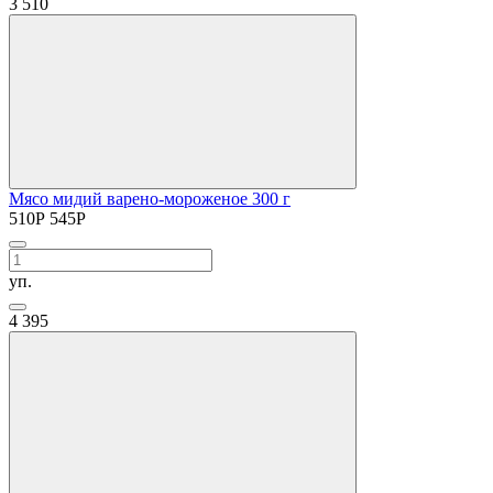
3
510
Мясо мидий варено-мороженое 300 г
510
Р
545
Р
уп.
4
395