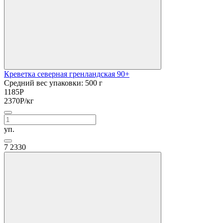
Креветка северная гренландская 90+
Средний вес упаковки: 500 г
1185
Р
2370
Р
/кг
уп.
7
2330