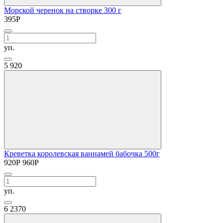
Морской черенок на створке 300 г
395
Р
уп.
5
920
Креветка королевская ваннамей бабочка 500г
920
Р
960
Р
уп.
6
2370