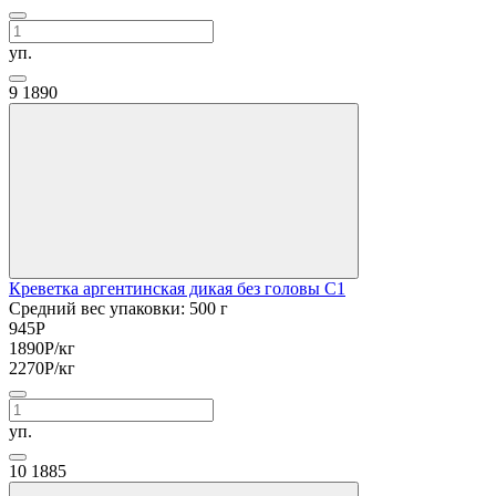
уп.
9
1890
Креветка аргентинская дикая без головы С1
Средний вес упаковки: 500 г
945
Р
1890
Р
/кг
2270
Р
/кг
уп.
10
1885