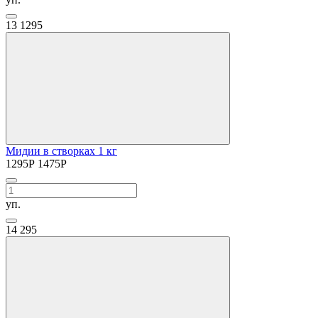
13
1295
Мидии в створках 1 кг
1295
Р
1475
Р
уп.
14
295