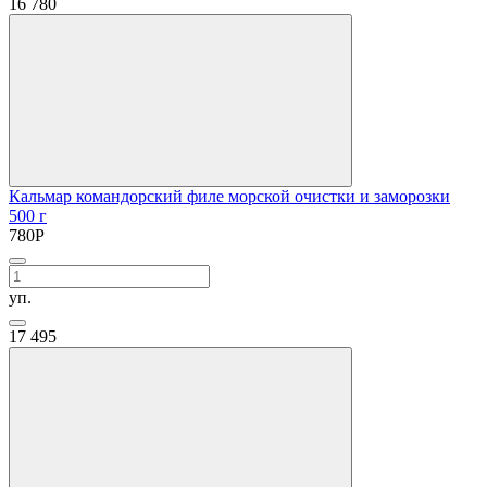
16
780
Кальмар командорский филе морской очистки и заморозки
500 г
780
Р
уп.
17
495