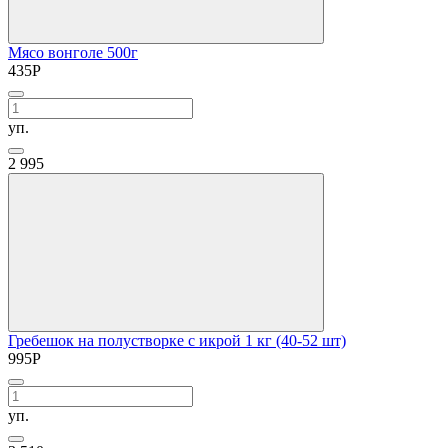
Мясо вонголе 500г
435
Р
уп.
2
995
Гребешок на полустворке с икрой 1 кг (40-52 шт)
995
Р
уп.