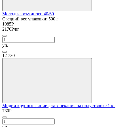
Молодые осьминоги 40/60
Средний вес упаковки: 500 г
1085
Р
2170
Р
/кг
уп.
12
730
Мидии крупные синие для запекания на полустворке 1 кг
730
Р
уп.