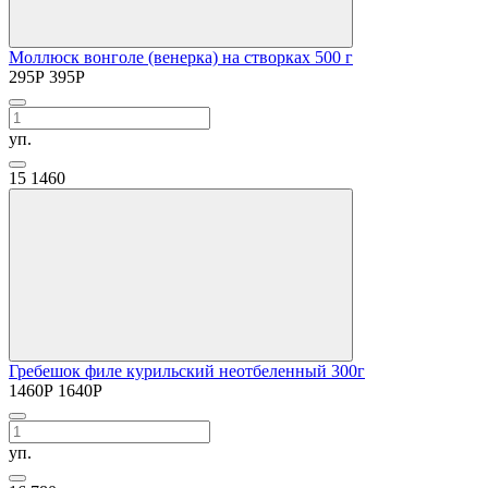
Моллюск вонголе (венерка) на створках 500 г
295
Р
395
Р
уп.
15
1460
Гребешок филе курильский неотбеленный 300г
1460
Р
1640
Р
уп.