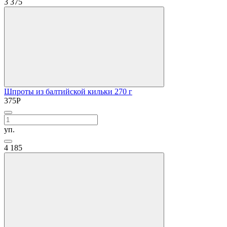
3
375
Шпроты из балтийской кильки 270 г
375
Р
уп.
4
185