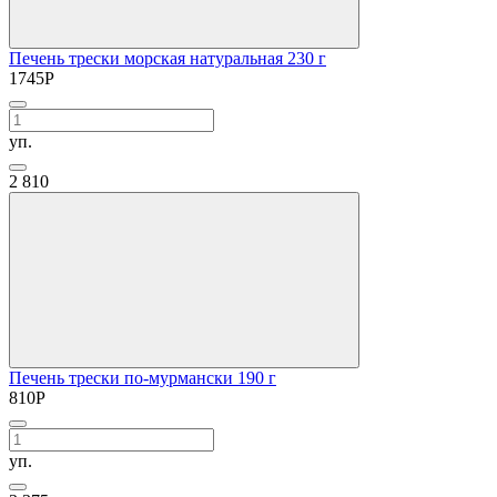
Печень трески морская натуральная 230 г
1745
Р
уп.
2
810
Печень трески по-мурмански 190 г
810
Р
уп.