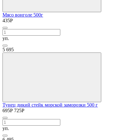
Мясо вонголе 500г
435
Р
уп.
5
695
Тунец дикий стейк морской заморозки 500 г
695
Р
725
Р
уп.
6
495