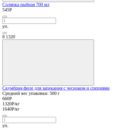
Солянка рыбная 700 мл
545
Р
уп.
8
1320
Скумбрия филе для запекания с чесноком и специями
Средний вес упаковки: 500 г
660
Р
1320
Р
/кг
1640
Р
/кг
уп.