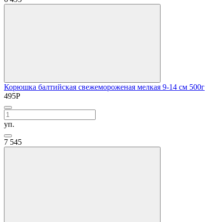
Корюшка балтийская свежемороженая мелкая 9-14 см 500г
495
Р
уп.
7
545