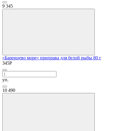
9
345
«Баренцево море» приправа для белой рыбы 80 г
345
Р
уп.
10
490