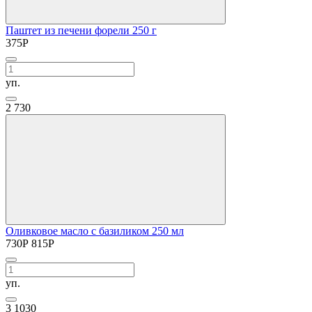
Паштет из печени форели 250 г
375
Р
уп.
2
730
Оливковое масло с базиликом 250 мл
730
Р
815
Р
уп.
3
1030