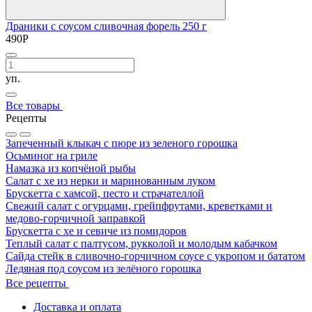
Драники с соусом сливочная форель 250 г
490
Р
уп.
Все товары
Рецепты
Запеченный клыкач с пюре из зеленого горошка
Осьминог на гриле
Намазка из копчёной рыбы
Салат с хе из нерки и маринованным луком
Брускетта с хамсой, песто и страчателлой
Свежий салат с огурцами, грейпфрутами, креветками и
медово-горчичной заправкой
Брускетта с хе и севиче из помидоров
Теплый салат с палтусом, рукколой и молодым кабачком
Сайда стейк в сливочно-горчичном соусе с укропом и бататом
Ледяная под соусом из зелёного горошка
Все рецепты
Доставка и оплата