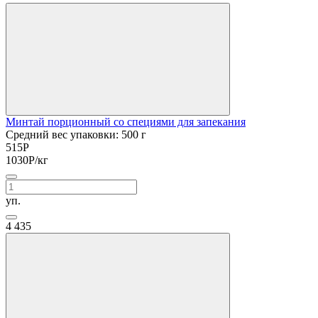
Минтай порционный со специями для запекания
Средний вес упаковки: 500 г
515
Р
1030
Р
/кг
уп.
4
435