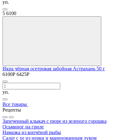
уп.
5
6100
Икра чёрная осетровая забойная Астрахань 50 г
6100
Р
6425
Р
уп.
Все товары
Рецепты
Запеченный клыкач с пюре из зеленого горошка
Осьминог на гриле
Намазка из копчёной рыбы
Салат с хе из нерки и маринованным луком