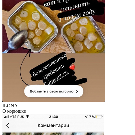
ILONA
О корюшке