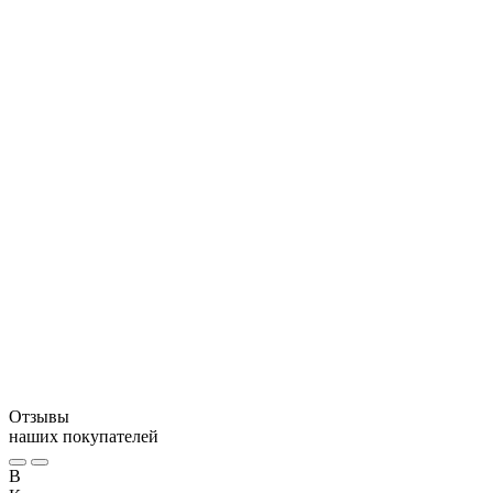
охлаждающий элемент
Гребешок со сливочным маслом и специями в лотке
для запекания
Креветки под сливочно-чесночным соусом с сыром
баночки с икрой
охлаждающий элемент
Отзывы
наших покупателей
В