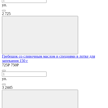
уп.
2
725
Гребешок со сливочным маслом и специями в лотке для
запекания 150 г
725
Р
750
Р
уп.
3
2445