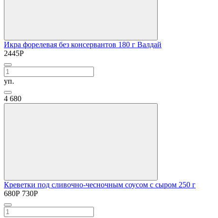
Икра форелевая без консервантов 180 г Валдай
2445
Р
уп.
4
680
Креветки под сливочно-чесночным соусом с сыром 250 г
680
Р
730
Р