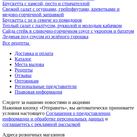
Брускетта с хамсой, песто и страчателлой
Свежий салат с огурцами, грейпфрутами, креветками и
медово-горчичной заправкой
Брускетта с хе и севиче из помидоров
Теплый салат с палтусом, рукколой и молодым кабачком
Сайда стейк в сливочно-горчичном соусе с укропом и бататом
Ледяная под соусом из зелёного горошка
Все рецепты
Доставка и оплата
Каталог
Места вылова
Рецепты
Отзывы
Оптовикам
Региональные представители
Правовая информация
Следите за нашими новостями и акциями
Нажимая кнопку «Отправить», вы автоматически принимаете
условия настоящего
Cоглашения о предоставлении
информации и обработке персональных данных
и
соглашаетесь с рекламной рассылкой
Aдреса розничных магазинов