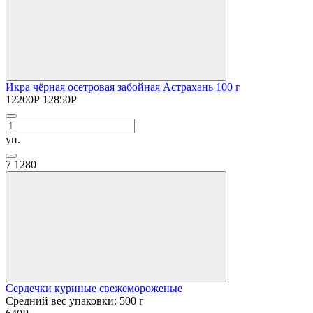
Икра чёрная осетровая забойная Астрахань 100 г
12200
Р
12850
Р
уп.
7
1280
Сердечки куриные свежемороженые
Средний вес упаковки: 500 г