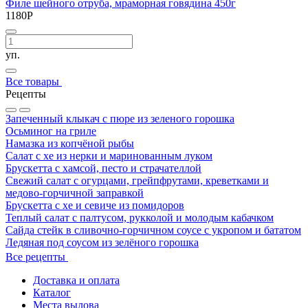
Филе шейного отруба, мраморная говядина 450г
1180
Р
уп.
Все товары
Рецепты
Запеченный клыкач с пюре из зеленого горошка
Осьминог на гриле
Намазка из копчёной рыбы
Салат с хе из нерки и маринованным луком
Брускетта с хамсой, песто и страчателлой
Свежий салат с огурцами, грейпфрутами, креветками и
медово-горчичной заправкой
Брускетта с хе и севиче из помидоров
Теплый салат с палтусом, рукколой и молодым кабачком
Сайда стейк в сливочно-горчичном соусе с укропом и бататом
Ледяная под соусом из зелёного горошка
Все рецепты
Доставка и оплата
Каталог
Места вылова