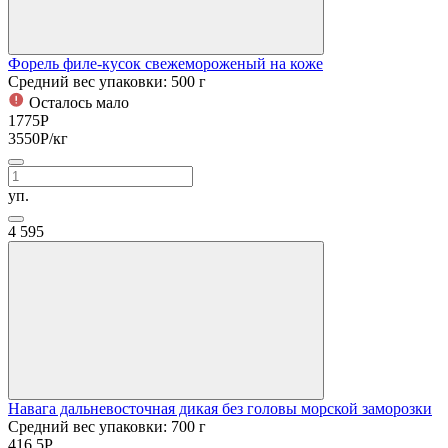
Форель филе-кусок свежемороженый на коже
Средний вес упаковки: 500 г
Осталось мало
1775
Р
3550
Р
/кг
уп.
4
595
Навага дальневосточная дикая без головы морской заморозки
Средний вес упаковки: 700 г
416.5
Р