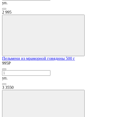
уп.
2
995
Пельмени из мраморной говядины 500 г
995
Р
уп.
3
3550