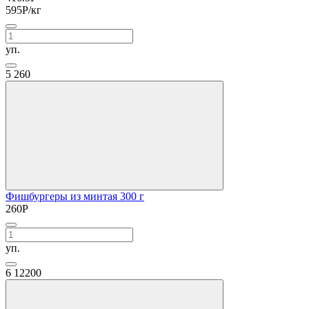
595
Р
/кг
уп.
5
260
Фишбургеры из минтая 300 г
260
Р
уп.
6
12200