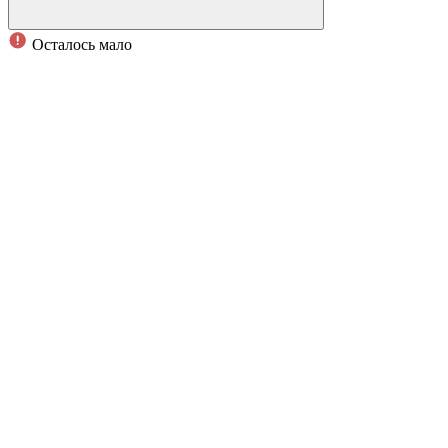
Осталось мало
Мраморная говядина из породы коров Абардин-Ангус с
органической фермы Олега Бондарева.
Производитель:
Упаковка:
Средний вес упаковки:
КБЖУ на 100 грамм:
Условия и сроки хранения:
Противопоказания: