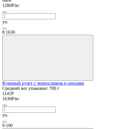
640
Р
1280
Р
/кг
уп.
8
1630
Куриный рулет с черносливом и орехами
Средний вес упаковки: 700 г
1141
Р
1630
Р
/кг
уп.
9
190