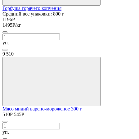
Горбуша горячего копчения
Средний вес упаковки: 800 г
1196
Р
1495
Р
/кг
уп.
9
510
Мясо мидий варено-мороженое 300 г
510
Р
545
Р
уп.