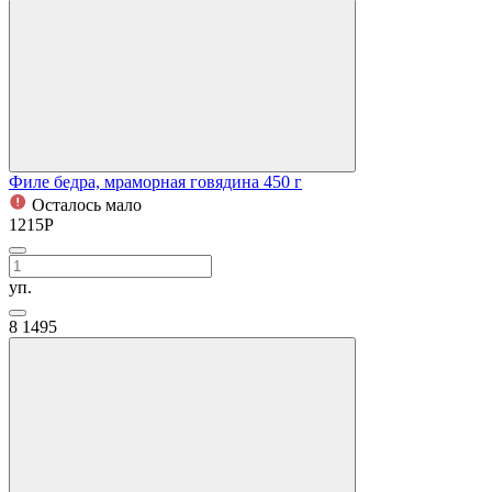
Филе бедра, мраморная говядина 450 г
Осталось мало
1215
Р
уп.
8
1495