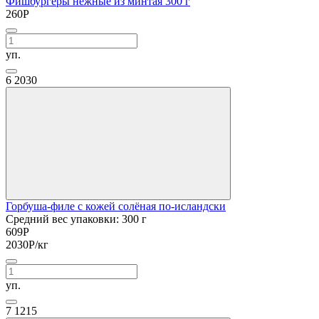
Фишбургеры нежные из минтая 300 г
260
Р
уп.
6
2030
Горбуша-филе с кожей солёная по-исландски
Средний вес упаковки: 300 г
609
Р
2030
Р
/кг
уп.
7
1215