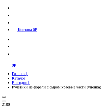
Корзина
0
Р
0
Р
Главная
|
Каталог
|
Выгодно
|
Рулетики из форели с сыром краевые части (уценка)
2180