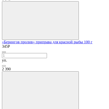
«Берингов пролив» приправа для красной рыбы 100 г
345
Р
уп.
2
390