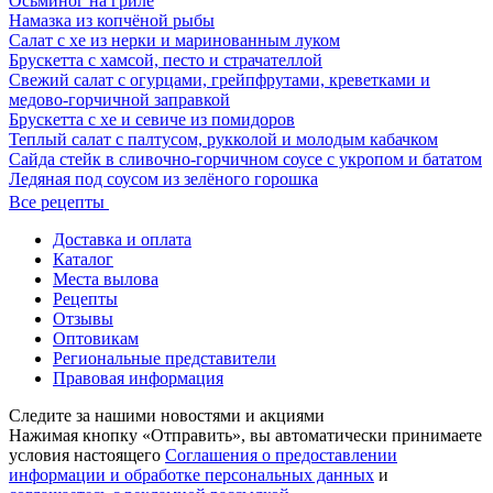
Осьминог на гриле
Намазка из копчёной рыбы
Салат с хе из нерки и маринованным луком
Брускетта с хамсой, песто и страчателлой
Свежий салат с огурцами, грейпфрутами, креветками и
медово-горчичной заправкой
Брускетта с хе и севиче из помидоров
Теплый салат с палтусом, рукколой и молодым кабачком
Сайда стейк в сливочно-горчичном соусе с укропом и бататом
Ледяная под соусом из зелёного горошка
Все рецепты
Доставка и оплата
Каталог
Места вылова
Рецепты
Отзывы
Оптовикам
Региональные представители
Правовая информация
Следите за нашими новостями и акциями
Нажимая кнопку «Отправить», вы автоматически принимаете
условия настоящего
Cоглашения о предоставлении
информации и обработке персональных данных
и