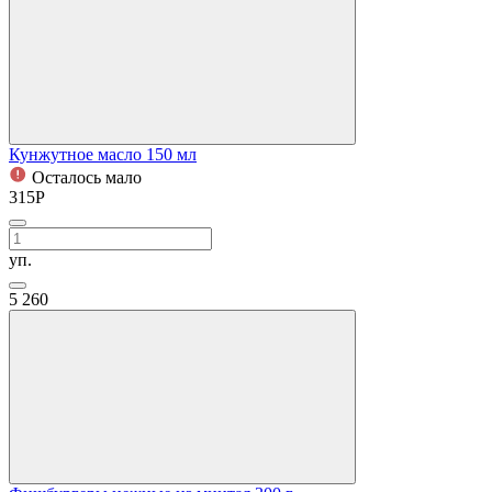
Кунжутное масло 150 мл
Осталось мало
315
Р
уп.
5
260