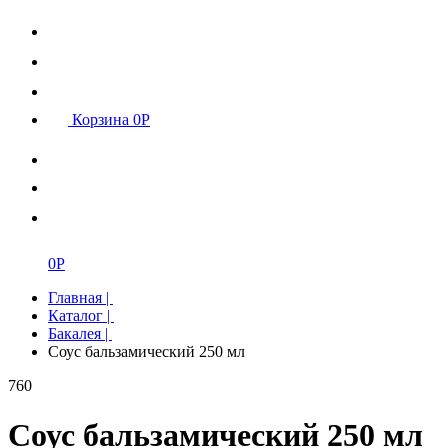
Корзина
0
Р
0
Р
Главная
|
Каталог
|
Бакалея
|
Соус бальзамический 250 мл
760
Соус бальзамический 250 мл