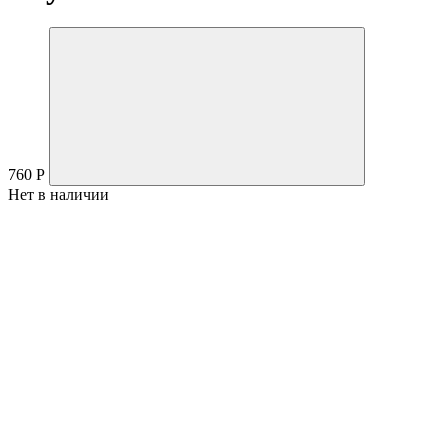
760
Р
Нет в наличии
Производитель:
Количество в упаковке:
КБЖУ на 100 грамм:
Состав:
Кислотность: 3,9-4,2%
Срок годности:
Условия хранения:
Противопоказания: