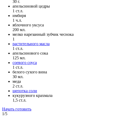
30 г.
апельсиновой цедры
1 ст.л.
имбиря
1 ч.л.
яблочного уксуса
200 мл.
мелко нарезанный зубчик чеснока
1
растительного масла
1 ст.л.
апельсинового сока
125 мл.
соевого соуса
1 ст.л.
белого сухого вина
30 мл.
меда
2 ст.л.
щепотка соли
кукурузного крахмала
1,5 ст.л.
Начать готовить
1/5