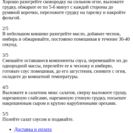
Хорошо разогрейте сковородку на сильном огне, выложите
грудку, обжарьте ее по 5-6 минут с каждой стороны до
румяной корочки, переложите грудку на тарелку и накройте
фольгой.
2/5
В небольшом ковшике разогрейте масло, добавьте чеснок,
имбирь и обжаривайте, постоянно помешивая в течение 30-40
секунд.
3/5
Смешайте оставшиеся компоненты соуса, перемешайте их до
однородной массы, перелейте ее к чесноку и имбирю,
готовьте соус помешивая, до его загустения, снимите с огня,
охладите до комнатной температуры.
4/5
Выложите в салатник микс салатов, сверху выложите грушу,
нарезанную слайсами, нарезанную утиную грудку, посыпьте
накрошенным сыром и крупно нарубленными орехами.
5/5
Полейте салат соусом и подавайте.
Доставка и оплата