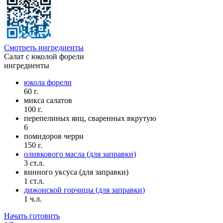
Смотреть ингредиенты
Салат с юколой форели
ингредиенты
юкола форели
60 г.
микса салатов
100 г.
перепелиных яиц, сваренных вкрутую
6
помидоров черри
150 г.
оливкового масла (для заправки)
3 ст.л.
винного уксуса (для заправки)
1 ст.л.
дижонской горчицы (для заправки)
1 ч.л.
Начать готовить