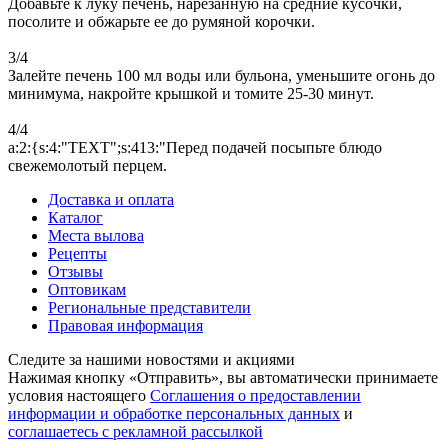
Добавьте к луку печень, нарезанную на средние кусочки,
посолите и обжарьте ее до румяной корочки.
3/4
Залейте печень 100 мл воды или бульона, уменьшите огонь до
минимума, накройте крышкой и томите 25-30 минут.
4/4
a:2:{s:4:"TEXT";s:413:"Перед подачей посыпьте блюдо
свежемолотый перцем.
Доставка и оплата
Каталог
Места вылова
Рецепты
Отзывы
Оптовикам
Региональные представители
Правовая информация
Следите за нашими новостями и акциями
Нажимая кнопку «Отправить», вы автоматически принимаете
условия настоящего
Cоглашения о предоставлении
информации и обработке персональных данных
и
соглашаетесь с рекламной рассылкой